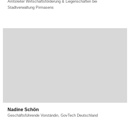
Amtsleiter Wirtschaftsförderung & Liegenschaften bei
Stadtverwaltung Pirmasens
Fachgebiet:
GovTech & Digitization
Nadine Schön
Geschäftsführende Vorständin, GovTech Deutschland