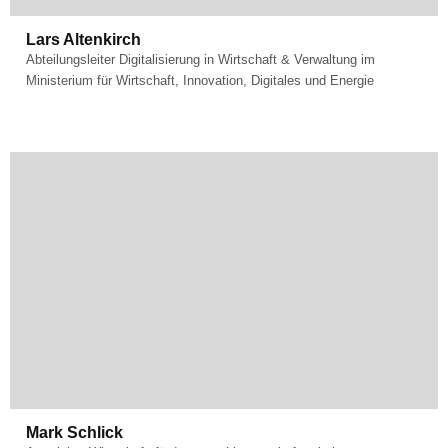
Fachgebiet:
Digitization
Lars Altenkirch
Abteilungsleiter Digitalisierung in Wirtschaft & Verwaltung im
Ministerium für Wirtschaft, Innovation, Digitales und Energie
Fachgebiet:
Creative Industry
Mark Schlick