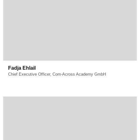
Fachgebiet:
New Work & Diversity
Fadja Ehlail
Chief Executive Officer, Com-Across Academy GmbH