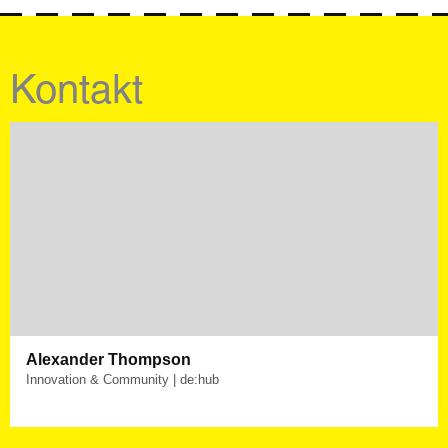
Kontakt
Lieblingsapp:
Insight Timer
Alexander Thompson
Innovation & Community | de:hub