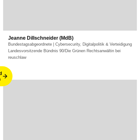
Fachgebiet:
Digitization & Security
Jeanne Dillschneider (MdB)
Bundestagsabgeordnete | Cybersecurity, Digitalpolitik & Verteidigung
Landesvorsitzende Bündnis 90/Die Grünen Rechtsanwältin bei
reuschlaw
d
n