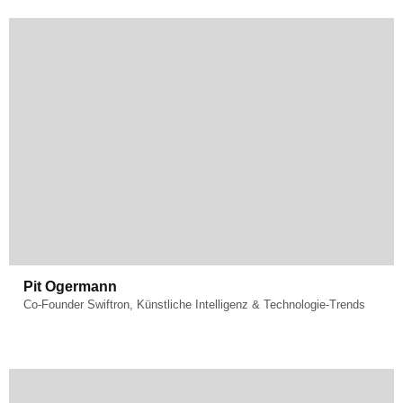
Fachgebiet:
Artificial Intelligence
Pit Ogermann
Co-Founder Swiftron, Künstliche Intelligenz & Technologie-Trends